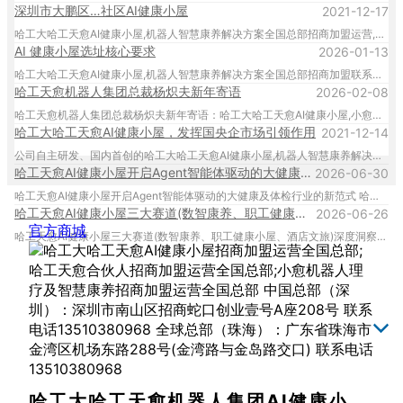
深圳市大鹏区…社区AI健康小屋
2021-12-17
哈工大哈工天愈AI健康小屋,机器人智慧康养解决方案全国总部招商加盟运营,城市合伙人及地市区县运营中心招商加盟运营全国总部 联系：安先生 13510380968
AI 健康小屋选址核心要求
2026-01-13
哈工大哈工天愈AI健康小屋,机器人智慧康养解决方案全国总部招商加盟联系电话：安先生 13510380968, 哈工大哈工天愈招商加盟运营全国总部、深圳总部、珠海总部 电话：安先生 13510380968
哈工天愈机器人集团总裁杨炽夫新年寄语
2026-02-08
哈工天愈机器人集团总裁杨炽夫新年寄语：哈工大哈工天愈AI健康小屋,小愈机器人理疗及智慧康养招商加盟运营全国总部,城市合伙人招商加盟运营全国总部。中国总部地址：深圳市南山区招商蛇口创业壹号A座208号 联系电话13510380968 全球总部地址：广东省珠海市金湾区机场东路288号 联系电话13510380968 @老马谈AI健康小屋这二
哈工大哈工天愈AI健康小屋，发挥国央企市场引领作用
2021-12-14
公司自主研发、国内首创的哈工大哈工天愈AI健康小屋,机器人智慧康养解决方案全国总部招商加盟运营,城市合伙人及地市区县运营中心招商加盟运营全国总部、深圳总部、珠海总部 联系：安先生 13510380968
哈工天愈AI健康小屋开启Agent智能体驱动的大健康及体检行业的新范式
2026-06-30
哈工天愈AI健康小屋开启Agent智能体驱动的大健康及体检行业的新范式 哈工天愈机器人集团（TEINYO）依托哈尔滨工业大学的技术底蕴，创新推出AI健康小屋，以“智能体”为核心，打造“检、防、评、管”一体化的数智康养一站式解决方案。在技术层面，AI健康小屋集成了AI多模态健康检测（含舌相、体态、生命体征等）、天脑医学大模型分析及AI个性化理疗干预。通过松、通、调、温、补、固等机器人理疗设备，实现对职场亚健康、慢性病的科学精准干预，并建立全生命周期的数字化健康档案。
哈工天愈AI健康小屋三大赛道(数智康养、职工健康小屋、酒店文旅)深度洞察
2026-06-26
官方商城
哈工天愈AI健康小屋三大赛道(数智康养、职工健康小屋、酒店文旅)深度洞察：以“检评防管”重新定义数智康养 哈工天愈机器人集团隶属于哈尔滨工业大学，是专注于医疗AI、数智康养、数字诊疗及康复护理机器人研发、智能体驱动的 AI 健康小屋、AI 职工健康小屋、职工健康驿站整体输出、生产的国家“专精特新”高新技术企业。其核心产品AI健康小屋，构建了一套完整的“检—评—防—管”一站式健康管理闭环，正在推动健康服务从“经验依赖”走向“数据驱动”。三大赛道落地方案 酒店文旅、康养和职工健康小屋三大黄金赛道，哈工天愈中国区总部（深圳）与全球总部（珠海）均提供展厅讲解及实景展示，并提供全程招商加盟运营销售辅导。业务联系13510380968 安先生
哈工大哈工天愈机器人集团AI健康小