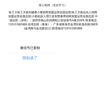
星心相阅（党史学习）
哈工大哈工天愈AI健康小屋招商加盟运营全国总部;哈工天愈合伙人招商
加盟运营全国总部;小愈机器人理疗及智慧康养招商加盟运营全国总部 中
国总部（深圳）：深圳市南山区招商蛇口创业壹号A座208号 联系电话
13510380968 全球总部（珠海）：广东省珠海市金湾区机场东路288号
(金湾路与金岛路交口) 联系电话13510380968
微信号已复制
我知道了