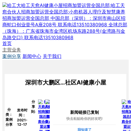
首页
主营业务
案例分享
新闻中心
关于我们
深圳市大鹏区…社区AI健康小屋
分
享
分
发布时
到:
新闻链接已复制
类：
间：
快去粘贴给你的好友吧!
案例
2021-
分享
12-17
我知道了